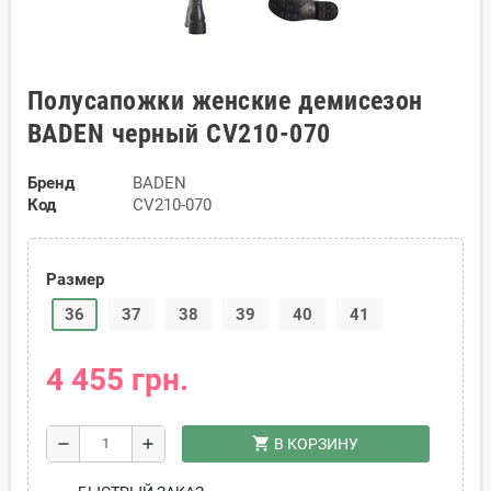
Полусапожки женские демисезон
BADEN черный CV210-070
Бренд
BADEN
Код
CV210-070
Размер
36
37
38
39
40
41
4 455 грн.
shopping_cart
remove
add
В КОРЗИНУ