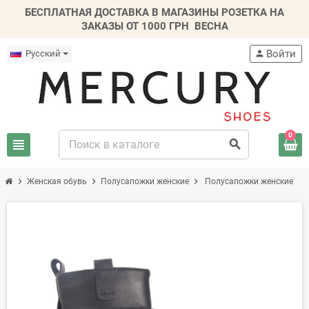
БЕСПЛАТНАЯ ДОСТАВКА В МАГАЗИНЫ РОЗЕТКА НА
ЗАКАЗЫ ОТ 1000 ГРН
ВЕСНА
Войти
Русский
person
0
view_headline
search
chevron_right
chevron_right
chevron_right
Женская обувь
Полусапожки женские
Полусапожки женские