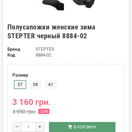
Полусапожки женские зима
STEPTER черный 8884-02
Бренд
STEPTER
Код
8884-02
Размер
37
38
41
3 160 грн.
3 950 грн.
-20%
shopping_cart
remove
add
В КОРЗИНУ