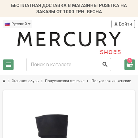
БЕСПЛАТНАЯ ДОСТАВКА В МАГАЗИНЫ РОЗЕТКА НА
ЗАКАЗЫ ОТ 1000 ГРН
ВЕСНА
Войти
Русский
person
0
view_headline
search
chevron_right
chevron_right
chevron_right
Женская обувь
Полусапожки женские
Полусапожки женские
-20%