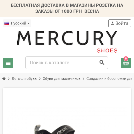
БЕСПЛАТНАЯ ДОСТАВКА В МАГАЗИНЫ РОЗЕТКА НА
ЗАКАЗЫ ОТ 1000 ГРН
ВЕСНА
Войти
Русский
person
0
view_headline
search
chevron_right
chevron_right
chevron_right
Детская обувь
Обувь для мальчиков
Сандалии и босоножки для
-20%