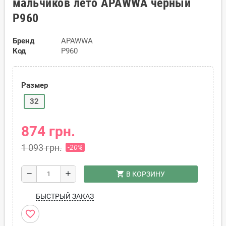
мальчиков лето APAWWA черный
P960
Бренд
APAWWA
Код
P960
Размер
32
874 грн.
1 093 грн.
-20%
shopping_cart
remove
add
В КОРЗИНУ
БЫСТРЫЙ ЗАКАЗ
favorite_border