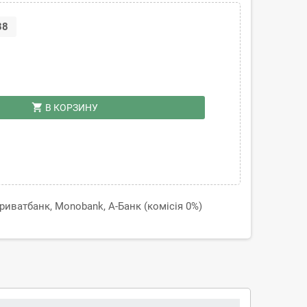
38
shopping_cart
В КОРЗИНУ
иватбанк, Monobank, А-Банк (комісія 0%)