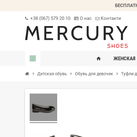
БЕСПЛАТ
+38 (067) 579 20 10
О нас
Контакти
view_headline
ЖЕНСКАЯ 
home
chevron_right
Детская обувь
chevron_right
Обувь для девочек
chevron_right
Туфли д