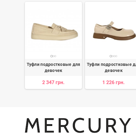
ковые для
Туфли подростковые для
Туфли подростковые д
к
девочек
девочек
н.
2 347 грн.
1 226 грн.