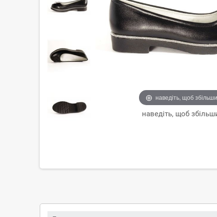
наведіть, щоб збільш
наведіть, щоб збільш