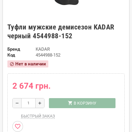
Туфли мужские демисезон KADAR
черный 4544988-152
Бренд
KADAR
Код
4544988-152
Нет в наличии
block
2 674 грн.
shopping_cart
remove
add
В КОРЗИНУ
БЫСТРЫЙ ЗАКАЗ
favorite_border