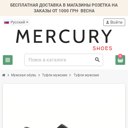
БЕСПЛАТНАЯ ДОСТАВКА В МАГАЗИНЫ РОЗЕТКА НА
ЗАКАЗЫ ОТ 1000 ГРН
ВЕСНА
Войти
Русский
person
0
view_headline
search
chevron_right
chevron_right
chevron_right
Мужская обувь
Туфли мужские
Туфли мужские