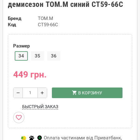
демисезон TOM.M синий CT59-66C
Бренд
TOM.M
Код
CT59-66C
Размер
34
35
36
449 грн.
shopping_cart
remove
add
В КОРЗИНУ
БЫСТРЫЙ ЗАКАЗ
favorite_border
Оплата частинами від Приватбанк,