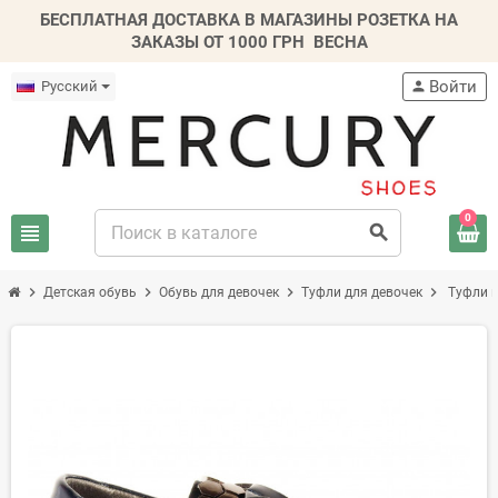
БЕСПЛАТНАЯ ДОСТАВКА В МАГАЗИНЫ РОЗЕТКА НА
ЗАКАЗЫ ОТ 1000 ГРН
ВЕСНА
Войти
Русский
person
0
view_headline
search
chevron_right
chevron_right
chevron_right
chevron_right
Детская обувь
Обувь для девочек
Туфли для девочек
Туфли 