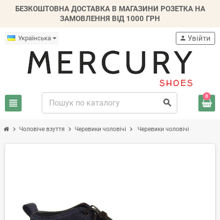
БЕЗКОШТОВНА ДОСТАВКА В МАГАЗИНИ РОЗЕТКА НА
ЗАМОВЛЕННЯ ВІД 1000 ГРН
Увійти
Українська
person
0
view_headline
search
chevron_right
chevron_right
chevron_right
Чоловіче взуття
Черевики чоловічі
Черевики чоловічі
-20%