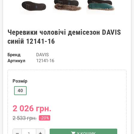
Черевики чоловічі демісезон DAVIS
синій 12141-16
Бренд
DAVIS
Артикул
12141-16
Розмір
40
2 026 грн.
2 533 грн.
-20%
shopping_cart
remove
add
У КОШИК