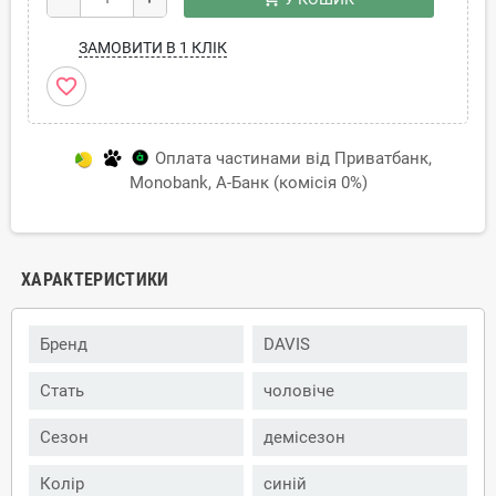
ЗАМОВИТИ В 1 КЛІК
favorite_border
Оплата частинами від Приватбанк,
Monobank, А-Банк (комісія 0%)
ХАРАКТЕРИСТИКИ
Бренд
DAVIS
Стать
чоловіче
Сезон
демісезон
Колір
синій