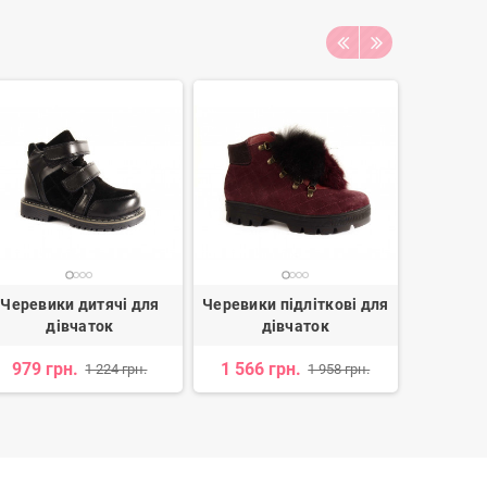
Черевики дитячі для
Черевики підліткові для
Череви
дівчаток
дівчаток
д
979 грн.
1 566 грн.
938 г
1 224 грн.
1 958 грн.