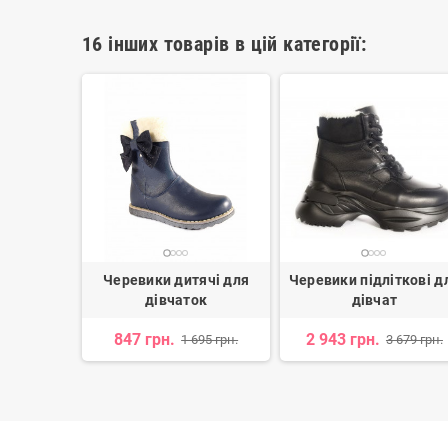
16 інших товарів в цій категорії:
ячі для
Черевики дитячі для
Черевики підліткові д
ок
дівчаток
дівчат
н.
847 грн.
2 943 грн.
1 695 грн.
3 679 грн.