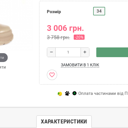
34
Розмір
3 006 грн.
3 758 грн.
-20%
remove
add
ити
ЗАМОВИТИ В 1 КЛІК
ити
favorite_border
Оплата частинами від Пр
ХАРАКТЕРИСТИКИ