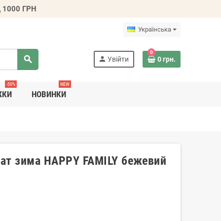
 1000 ГРН
Українська
0
search
person
Увійти
0 грн.
-50%
NEW
ЖКИ
НОВИНКИ
вчат зима HAPPY FAMILY бежевий