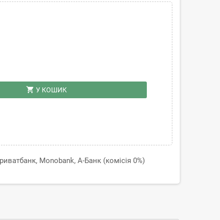
shopping_cart
У КОШИК
иватбанк, Monobank, А-Банк (комісія 0%)