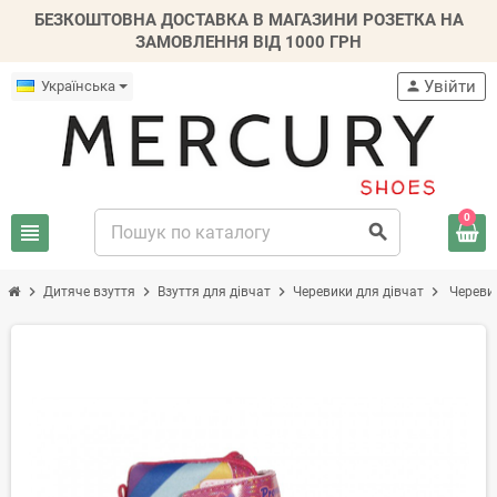
БЕЗКОШТОВНА ДОСТАВКА В МАГАЗИНИ РОЗЕТКА НА
ЗАМОВЛЕННЯ ВІД 1000 ГРН
Увійти
Українська
person
0
view_headline
search
chevron_right
chevron_right
chevron_right
chevron_right
Дитяче взуття
Взуття для дівчат
Черевики для дівчат
Черевик