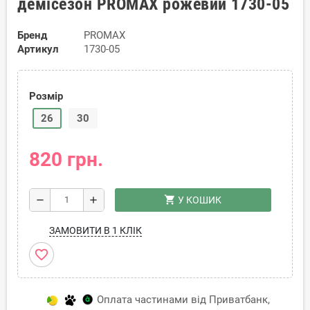
демісезон PROMAX рожевий 1730-05
Бренд
PROMAX
Артикул
1730-05
Розмір
26
30
820 грн.
shopping_cart
remove
add
У КОШИК
ЗАМОВИТИ В 1 КЛІК
favorite_border
Оплата частинами від Приватбанк,