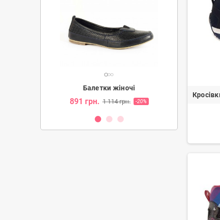
ночі
Балетки жіночі
Бале
Кросівк
891 грн.
891 грн
грн.
1 114 грн.
-20%
-20%