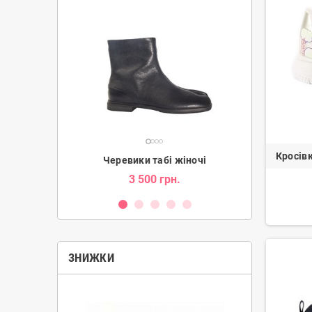
Кросів
ки жіночі
Черевики табі жіночі
Уг
н.
3 500 грн.
2 080 гр
ЗНИЖКИ