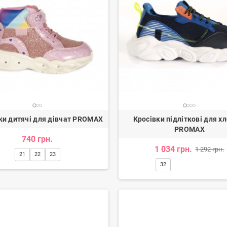
и дитячі для дівчат PROMAX
Кросівки підліткові для х
PROMAX
740 грн.
1 034 грн.
1 292 грн.
21
22
23
32