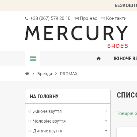
БЕЗКОШТО
+38 (067) 579 20 10
Про нас
Контакти
view_headline
ЖІНОЧЕ В
home
chevron_right
Бренди
chevron_right
PROMAX
СПИС
НА ГОЛОВНУ
Жіноче взуття
add
Товарів 3
Чоловіче взуття
add
Дитяче взуття
add