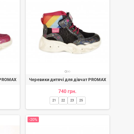
т PROMAX
Черевики дитячі для дівчат PROMAX
740 грн.
21
22
23
25
-20%