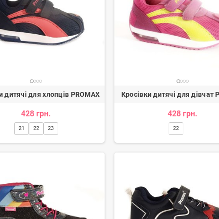
тки жіночі
Балетки жіночі
и дитячі для хлопців PROMAX
Кросівки дитячі для дівчат
.
907 грн.
8
1 114 грн.
1 134 грн.
-20%
-20%
428 грн.
428 грн.
21
22
23
22