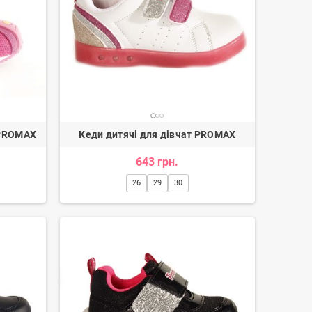
Балетки жіночі
 PROMAX
Кеди дитячі для дівчат PROMAX
91 грн.
1 114 грн.
-20%
643 грн.
26
29
30