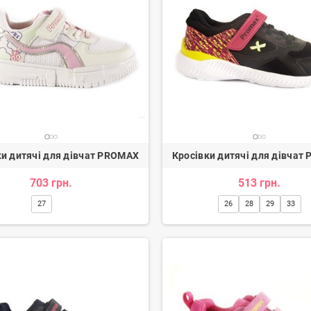
ки дитячі для дівчат PROMAX
Кросівки дитячі для дівчат
ги жіночі
Туфлі жіночі
н.
3 080 грн.
2 600 грн.
-20%
703 грн.
513 грн.
27
26
28
29
33