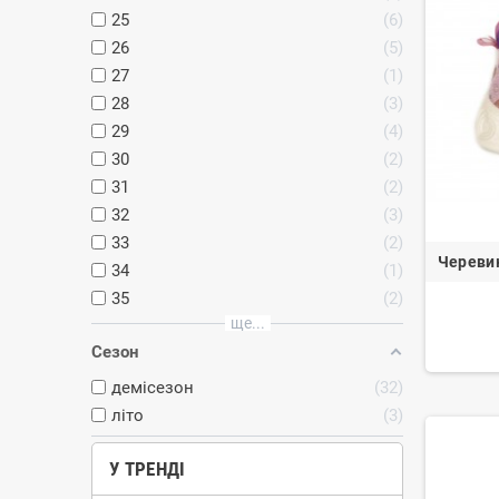
25
6
26
5
27
1
28
3
29
4
30
2
31
2
32
3
33
2
Черевик
34
1
35
2
ще...
Сезон
демісезон
32
літо
3
У ТРЕНДІ