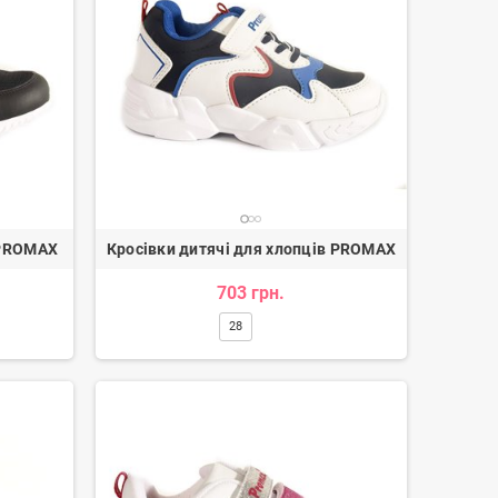
 PROMAX
Кросівки дитячі для хлопців PROMAX
Лофери жіночі
Черевики ковбойки жіночі
3 350 грн.
4 170 грн.
703 грн.
28