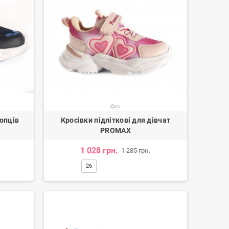
лопців
Кросівки підліткові для дівчат
PROMAX
1 028 грн.
1 285 грн.
26