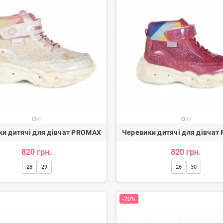
и дитячі для дівчат PROMAX
Черевики дитячі для дівча
820 грн.
820 грн.
28
29
26
30
-20%