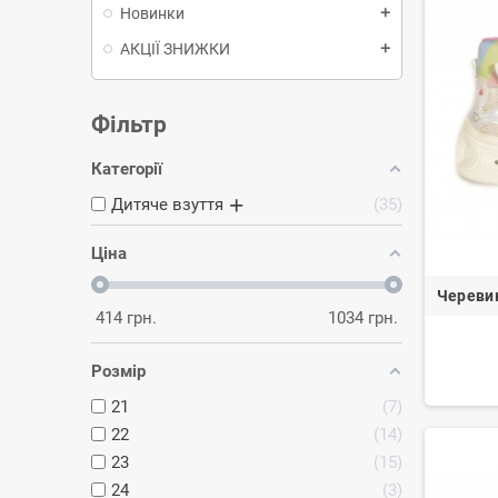
Новинки
add
АКЦІЇ ЗНИЖКИ
add
Фільтр
Категорії
Дитяче взуття
35
Ціна
Черевик
414
грн.
1034
грн.
Розмір
21
7
22
14
23
15
24
3