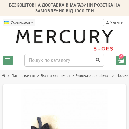
БЕЗКОШТОВНА ДОСТАВКА В МАГАЗИНИ РОЗЕТКА НА
ЗАМОВЛЕННЯ ВІД 1000 ГРН
Увійти
Українська
person
0
view_headline
search
chevron_right
chevron_right
chevron_right
chevron_right
Дитяче взуття
Взуття для дівчат
Черевики для дівчат
Черевик
-50%