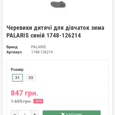
Черевики дитячі для дівчаток зима
PALARIS синій 1748-126214
Бренд
PALARIS
Артикул
1748-126214
Розмір
31
33
847 грн.
1 695 грн.
-50%
shopping_cart
remove
add
У КОШИК