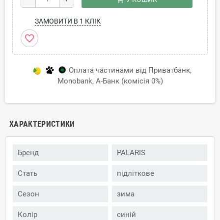
ЗАМОВИТИ В 1 КЛІК
favorite_border
Оплата частинами від Приватбанк,
Monobank, А-Банк (комісія 0%)
ХАРАКТЕРИСТИКИ
Бренд
PALARIS
Стать
підліткове
Сезон
зима
Колір
синій