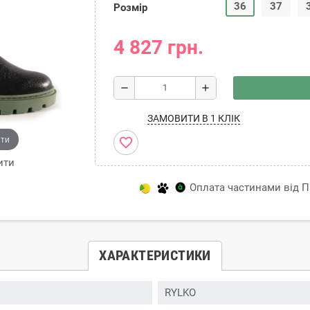
36
37
Розмір
4 827 грн.
remove
add
ЗАМОВИТИ В 1 КЛІК
ити
favorite_border
ити
Оплата частинами від Пр
ХАРАКТЕРИСТИКИ
RYLKO