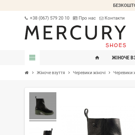
БЕЗКОШТО
+38 (067) 579 20 10
Про нас
Контакти
view_headline
ЖІНОЧЕ В
home
chevron_right
Жіноче взуття
chevron_right
Черевики жіночі
chevron_right
Черевики ж