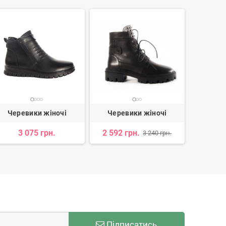
Черевики жіночі
Черевики жіночі
Чере
3 075 грн.
2 592 грн.
2 765 
3 240 грн.
Підписатись