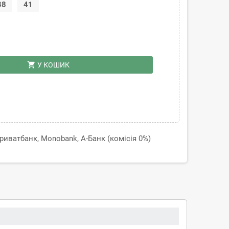
38
41
shopping_cart
У КОШИК
иватбанк, Monobank, А-Банк (комісія 0%)