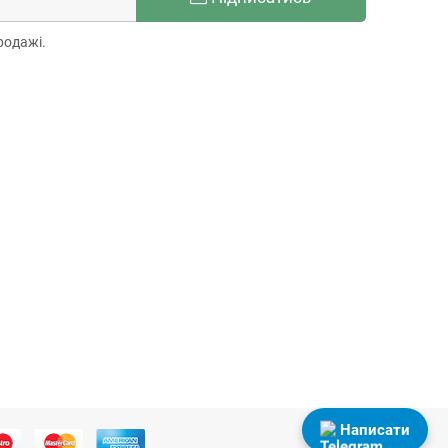
родажі.
Написати