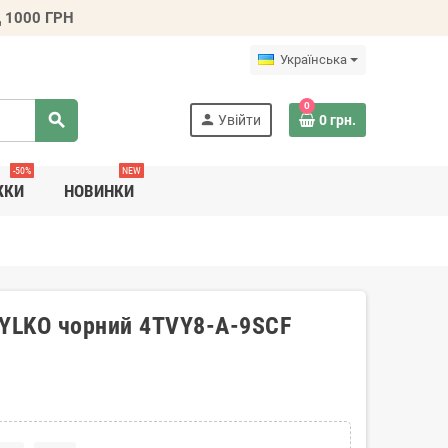
 1000 ГРН
Українська
0
search
person
Увійти
0 грн.
-50%
NEW
ЖКИ
НОВИНКИ
RYLKO чорний 4TVY8-A-9SCF