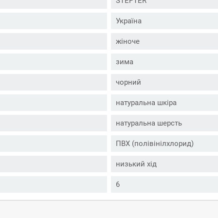
STEPTER
Україна
жіноче
зима
чорний
натуральна шкіра
натуральна шерсть
ПВХ (полівінілхлорид)
низький хід
6