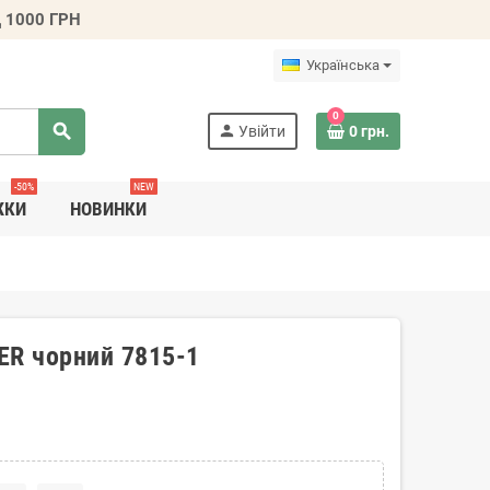
 1000 ГРН
Українська
0
search
person
Увійти
0 грн.
-50%
NEW
ЖКИ
НОВИНКИ
ER чорний 7815-1