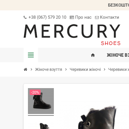
БЕЗКОШТО
+38 (067) 579 20 10
Про нас
Контакти
view_headline
ЖІНОЧЕ В
home
chevron_right
Жіноче взуття
chevron_right
Черевики жіночі
chevron_right
Черевики ж
-20%