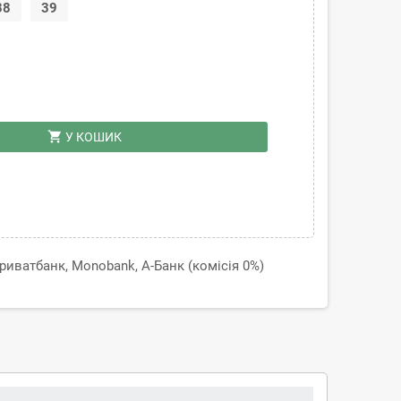
38
39
shopping_cart
У КОШИК
иватбанк, Monobank, А-Банк (комісія 0%)