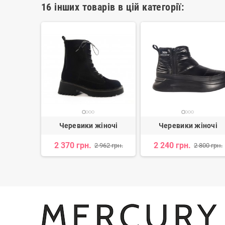
16 інших товарів в цій категорії:
іночі
Черевики жіночі
Черевики жіночі
2 370 грн.
2 240 грн.
 918 грн.
2 962 грн.
2 800 грн.