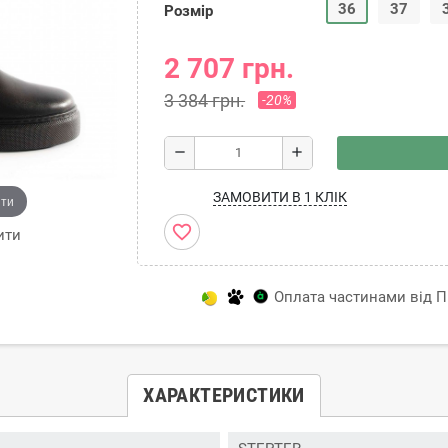
36
37
Розмір
2 707 грн.
3 384 грн.
-20%
remove
add
ЗАМОВИТИ В 1 КЛІК
ити
favorite_border
ити
Оплата частинами від Пр
ХАРАКТЕРИСТИКИ