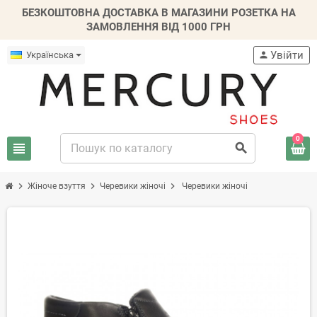
БЕЗКОШТОВНА ДОСТАВКА В МАГАЗИНИ РОЗЕТКА НА
ЗАМОВЛЕННЯ ВІД 1000 ГРН
Увійти
Українська
person
0
view_headline
search
chevron_right
chevron_right
chevron_right
Жіноче взуття
Черевики жіночі
Черевики жіночі