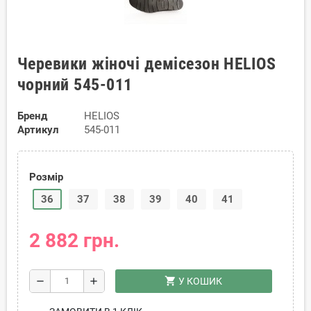
Черевики жіночі демісезон HELIOS
чорний 545-011
Бренд
HELIOS
Артикул
545-011
Розмір
36
37
38
39
40
41
2 882 грн.
shopping_cart
remove
add
У КОШИК