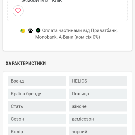
ЗАМОВИТИ В 1 КЛІК
favorite_border
Оплата частинами від Приватбанк,
Monobank, А-Банк (комісія 0%)
ХАРАКТЕРИСТИКИ
Бренд
HELIOS
Країна бренду
Польща
Стать
жіноче
Сезон
демісезон
Колір
чорний