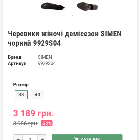
Черевики жіночі демісезон SIMEN
чорний 9929S04
Бренд
SIMEN
Артикул
9929S04
Розмір
38
40
3 189 грн.
3 986 грн.
-20%
shopping_cart
remove
add
У КОШИК