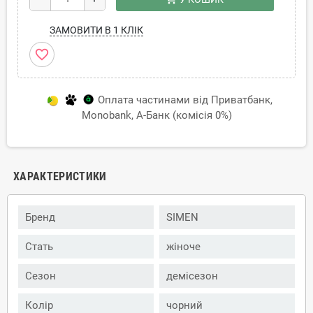
ЗАМОВИТИ В 1 КЛІК
favorite_border
Оплата частинами від Приватбанк,
Monobank, А-Банк (комісія 0%)
ХАРАКТЕРИСТИКИ
Бренд
SIMEN
Стать
жіноче
Сезон
демісезон
Колір
чорний