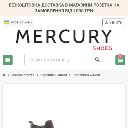
БЕЗКОШТОВНА ДОСТАВКА В МАГАЗИНИ РОЗЕТКА НА
ЗАМОВЛЕННЯ ВІД 1000 ГРН
Увійти
Українська
person
0
view_headline
search
chevron_right
chevron_right
chevron_right
Жіноче взуття
Черевики жіночі
Черевики жіночі
-20%