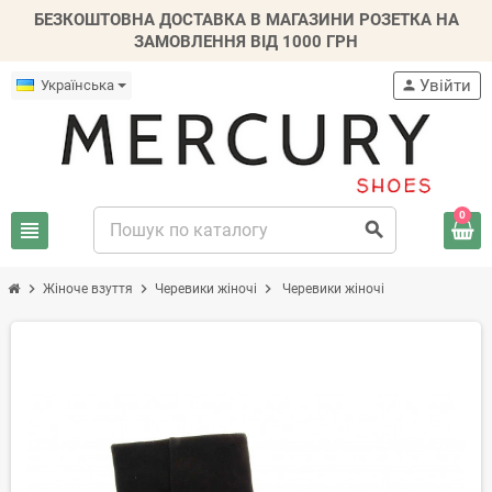
БЕЗКОШТОВНА ДОСТАВКА В МАГАЗИНИ РОЗЕТКА НА
ЗАМОВЛЕННЯ ВІД 1000 ГРН
Увійти
Українська
person
0
view_headline
search
chevron_right
chevron_right
chevron_right
Жіноче взуття
Черевики жіночі
Черевики жіночі
-30%