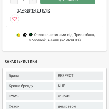
ЗАМОВИТИ В 1 КЛІК
favorite_border
Оплата частинами від Приватбанк,
Monobank, А-Банк (комісія 0%)
ХАРАКТЕРИСТИКИ
Бренд
RESPECT
Країна бренду
КНР
Стать
жіноче
Сезон
демісезон