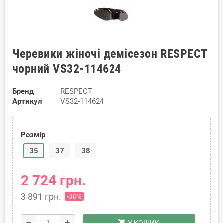
Черевики жіночі демісезон RESPECT
чорний VS32-114624
Бренд
RESPECT
Артикул
VS32-114624
Розмір
35
37
38
2 724 грн.
3 891 грн.
-30%
shopping_cart
remove
add
У КОШИК