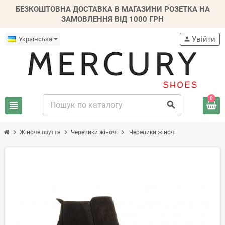
БЕЗКОШТОВНА ДОСТАВКА В МАГАЗИНИ РОЗЕТКА НА
ЗАМОВЛЕННЯ ВІД 1000 ГРН
Увійти
Українська
person
0
view_headline
search
chevron_right
chevron_right
chevron_right
Жіноче взуття
Черевики жіночі
Черевики жіночі
-20%