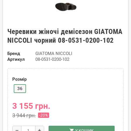
Черевики жіночі демісезон GIATOMA
NICCOLI чорний 08-0531-0200-102
Бренд
GIATOMA NICCOLI
Артикул
08-0531-0200-102
Розмір
36
3 155 грн.
3 944 грн.
-20%
shopping_cart
remove
add
У КОШИК