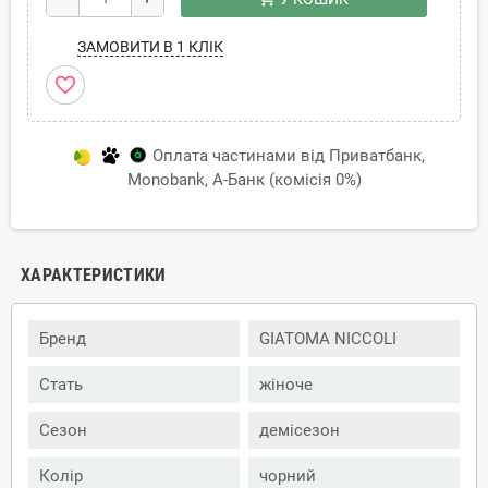
ЗАМОВИТИ В 1 КЛІК
favorite_border
Оплата частинами від Приватбанк,
Monobank, А-Банк (комісія 0%)
ХАРАКТЕРИСТИКИ
Бренд
GIATOMA NICCOLI
Стать
жіноче
Сезон
демісезон
Колір
чорний