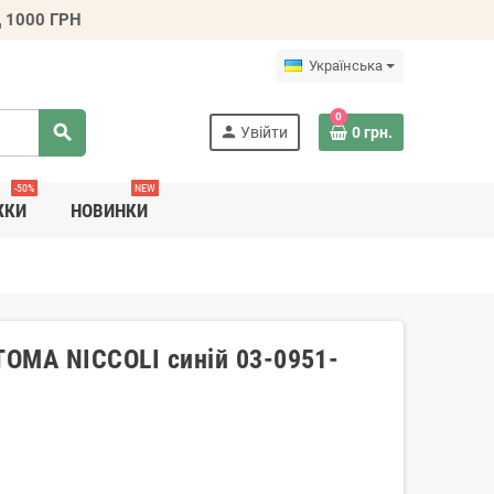
 1000 ГРН
Українська
0
search
person
Увійти
0 грн.
-50%
NEW
ЖКИ
НОВИНКИ
TOMA NICCOLI синій 03-0951-