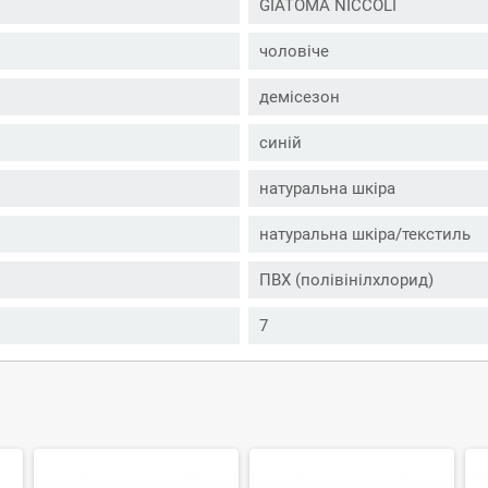
GIATOMA NICCOLI
чоловіче
демісезон
синій
натуральна шкіра
натуральна шкіра/текстиль
ПВХ (полівінілхлорид)
7