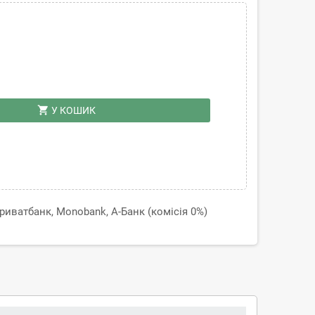
shopping_cart
У КОШИК
иватбанк, Monobank, А-Банк (комісія 0%)