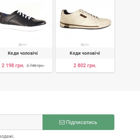
Кеди чоловічі
Кеди чоловічі
Кед
2 198 грн.
2 802 грн.
2 
2 748 грн.
Підписатись
родажі.