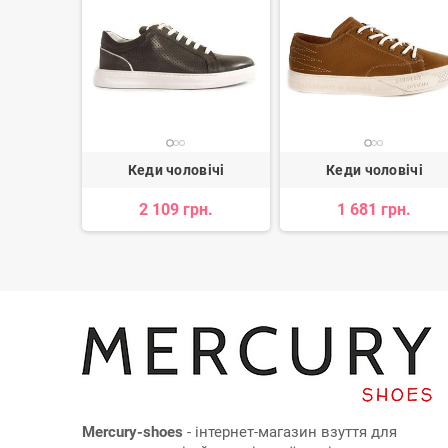
вічі
Кеди чоловічі
Кеди чоловічі
2 109 грн.
1 681 грн.
 539 грн.
Mercury-shoes
- інтернет-магазин взуття для