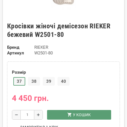
Кросівки жіночі демісезон RIEKER
бежевий W2501-80
Бренд
RIEKER
Артикул
W2501-80
Розмір
37
38
39
40
4 450 грн.
shopping_cart
remove
add
У КОШИК