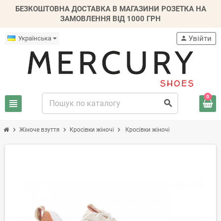
БЕЗКОШТОВНА ДОСТАВКА В МАГАЗИНИ РОЗЕТКА НА
ЗАМОВЛЕННЯ ВІД 1000 ГРН
Увійти
Українська
person
0
view_headline
search
chevron_right
chevron_right
chevron_right
Жіноче взуття
Кросівки жіночі
Кросівки жіночі