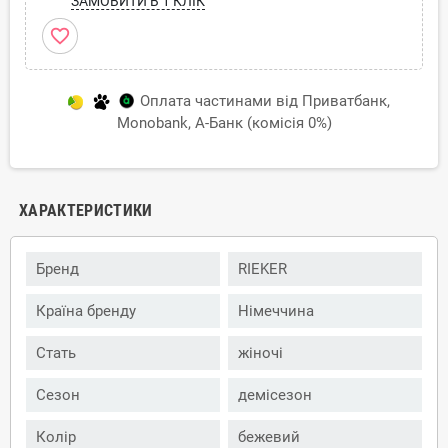
ЗАМОВИТИ В 1 КЛІК
favorite_border
Оплата частинами від Приватбанк,
Monobank, А-Банк (комісія 0%)
ХАРАКТЕРИСТИКИ
Бренд
RIEKER
Країна бренду
Німеччина
Стать
жіночі
Сезон
демісезон
Колір
бежевий