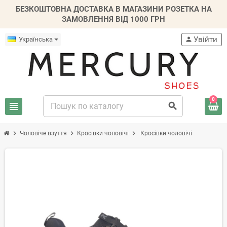
БЕЗКОШТОВНА ДОСТАВКА В МАГАЗИНИ РОЗЕТКА НА
ЗАМОВЛЕННЯ ВІД 1000 ГРН
Увійти
Українська
person
0
view_headline
search
chevron_right
chevron_right
chevron_right
Чоловіче взуття
Кросівки чоловічі
Кросівки чоловічі