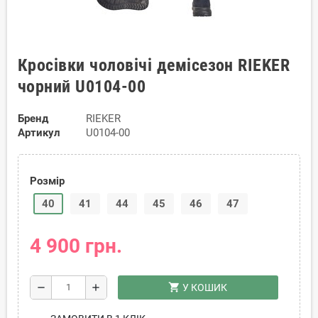
Кросівки чоловічі демісезон RIEKER
чорний U0104-00
Бренд
RIEKER
Артикул
U0104-00
Розмір
40
41
44
45
46
47
4 900 грн.
shopping_cart
remove
add
У КОШИК