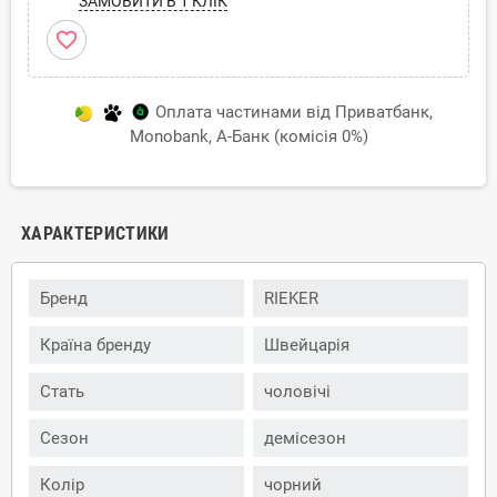
ЗАМОВИТИ В 1 КЛІК
favorite_border
Оплата частинами від Приватбанк,
Monobank, А-Банк (комісія 0%)
ХАРАКТЕРИСТИКИ
Бренд
RIEKER
Країна бренду
Швейцарія
Стать
чоловічі
Сезон
демісезон
Колір
чорний