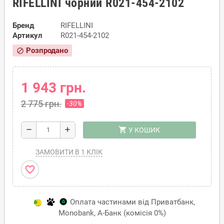
RIFELLINI чорний R021-454-2102
Бренд
RIFELLINI
Артикул
R021-454-2102
Розпродано
block
1 943 грн.
2 775 грн.
-30%
shopping_cart
remove
add
У КОШИК
ЗАМОВИТИ В 1 КЛІК
favorite_border
Оплата частинами від Приватбанк,
Monobank, А-Банк (комісія 0%)