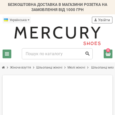
БЕЗКОШТОВНА ДОСТАВКА В МАГАЗИНИ РОЗЕТКА НА
ЗАМОВЛЕННЯ ВІД 1000 ГРН
Увійти
Українська
person
0
view_headline
search
chevron_right
chevron_right
chevron_right
chevron_right
Жіноче взуття
Шльопанці жіночі
Мюлі жіночі
Шльопанці мюлі
-30%