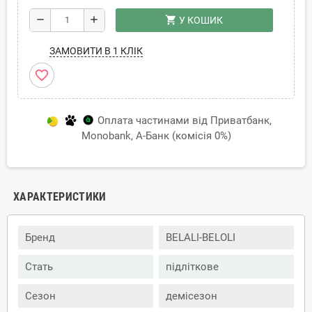
shopping_cart
remove
add
У КОШИК
ЗАМОВИТИ В 1 КЛІК
favorite_border
Оплата частинами від Приватбанк,
Monobank, А-Банк (комісія 0%)
ХАРАКТЕРИСТИКИ
Бренд
BELALI-BELOLI
Стать
підліткове
Сезон
демісезон