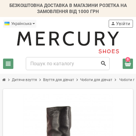
БЕЗКОШТОВНА ДОСТАВКА В МАГАЗИНИ РОЗЕТКА НА
ЗАМОВЛЕННЯ ВІД 1000 ГРН
Увійти
Українська
person
0
view_headline
search
chevron_right
chevron_right
chevron_right
chevron_right
Дитяче взуття
Взуття для дівчат
Чоботи для дівчат
Чоботи пі
-30%