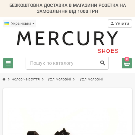
БЕЗКОШТОВНА ДОСТАВКА В МАГАЗИНИ РОЗЕТКА НА
ЗАМОВЛЕННЯ ВІД 1000 ГРН
Увійти
Українська
person
0
view_headline
search
chevron_right
chevron_right
chevron_right
Чоловіче взуття
Туфлі чоловічі
Туфлі чоловічі