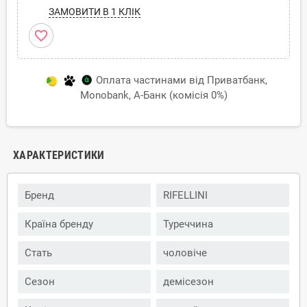
ЗАМОВИТИ В 1 КЛІК
favorite_border
Оплата частинами від Приватбанк,
Monobank, А-Банк (комісія 0%)
ХАРАКТЕРИСТИКИ
Бренд
RIFELLINI
Країна бренду
Туреччина
Стать
чоловіче
Сезон
демісезон