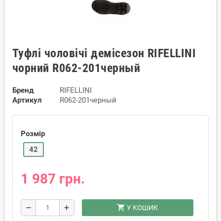
Туфлі чоловічі демісезон RIFELLINI
чорний R062-201черный
Бренд
RIFELLINI
Артикул
R062-201черный
Розмір
42
1 987 грн.
shopping_cart
remove
add
У КОШИК