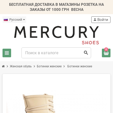
БЕСПЛАТНАЯ ДОСТАВКА В МАГАЗИНЫ РОЗЕТКА НА
ЗАКАЗЫ ОТ 1000 ГРН
ВЕСНА
Войти
Русский
person
0
view_headline
search
chevron_right
chevron_right
chevron_right
Женская обувь
Ботинки женские
Ботинки женские
-20%