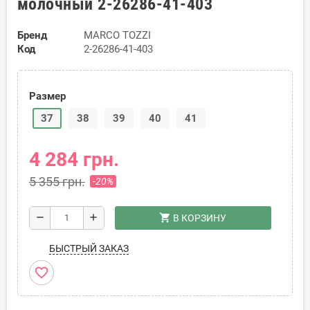
молочный 2-26286-41-403
Бренд
MARCO TOZZI
Код
2-26286-41-403
Размер
37
38
39
40
41
4 284 грн.
5 355 грн.
-20%
shopping_cart
remove
add
В КОРЗИНУ
БЫСТРЫЙ ЗАКАЗ
favorite_border