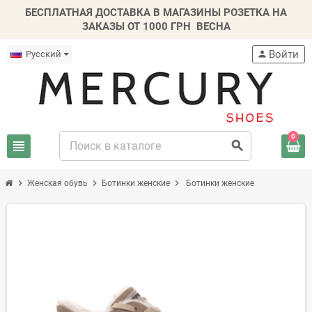
БЕСПЛАТНАЯ ДОСТАВКА В МАГАЗИНЫ РОЗЕТКА НА
ЗАКАЗЫ ОТ 1000 ГРН
ВЕСНА
Войти
Русский
person
0
view_headline
search
chevron_right
chevron_right
chevron_right
Женская обувь
Ботинки женские
Ботинки женские
-20%