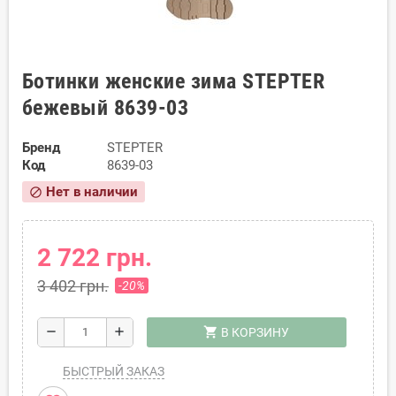
Ботинки женские зима STEPTER
бежевый 8639-03
Бренд
STEPTER
Код
8639-03
Нет в наличии
block
2 722 грн.
3 402 грн.
-20%
shopping_cart
remove
add
В КОРЗИНУ
БЫСТРЫЙ ЗАКАЗ