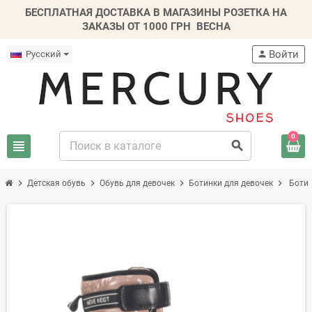
БЕСПЛАТНАЯ ДОСТАВКА В МАГАЗИНЫ РОЗЕТКА НА
ЗАКАЗЫ ОТ 1000 ГРН
ВЕСНА
Войти
Русский
person
0
view_headline
search
chevron_right
chevron_right
chevron_right
chevron_right
Детская обувь
Обувь для девочек
Ботинки для девочек
Ботин
-20%