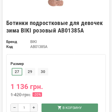
Ботинки подростковые для девочек
зима BIKI розовый AB01385A
Бренд
BIKI
Код
AB01385A
Размер
27
29
30
1 136 грн.
1 420 грн.
-20%
shopping_cart
remove
add
В КОРЗИНУ