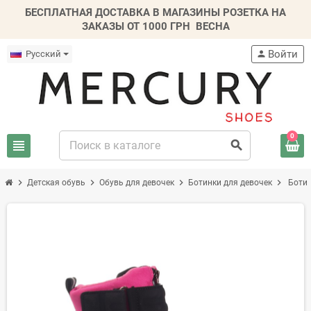
БЕСПЛАТНАЯ ДОСТАВКА В МАГАЗИНЫ РОЗЕТКА НА
ЗАКАЗЫ ОТ 1000 ГРН
ВЕСНА
Войти
Русский
person
0
view_headline
search
chevron_right
chevron_right
chevron_right
chevron_right
Детская обувь
Обувь для девочек
Ботинки для девочек
Ботин
-20%