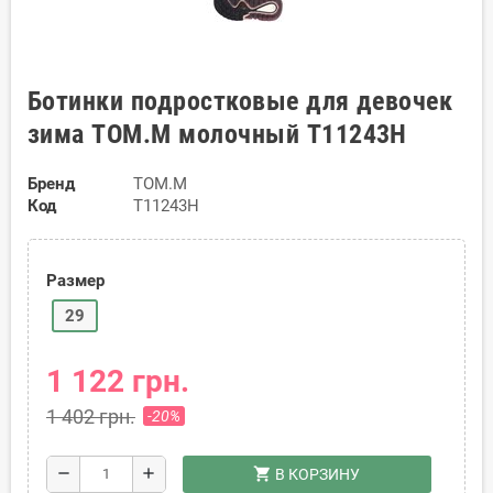
Ботинки подростковые для девочек
зима TOM.M молочный T11243H
Бренд
TOM.M
Код
T11243H
Размер
29
1 122 грн.
1 402 грн.
-20%
shopping_cart
remove
add
В КОРЗИНУ