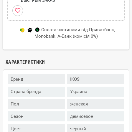
БЫСТРЫЙ ЗАКАЗ
favorite_border
Оплата частинами від Приватбанк,
Monobank, А-Банк (комісія 0%)
ХАРАКТЕРИСТИКИ
Бренд
IKOS
Страна бренда
Украина
Пол
женская
Сезон
демисезон
Цвет
черный