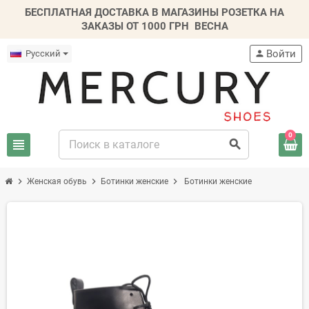
БЕСПЛАТНАЯ ДОСТАВКА В МАГАЗИНЫ РОЗЕТКА НА
ЗАКАЗЫ ОТ 1000 ГРН
ВЕСНА
Войти
Русский
person
0
view_headline
search
chevron_right
chevron_right
chevron_right
Женская обувь
Ботинки женские
Ботинки женские