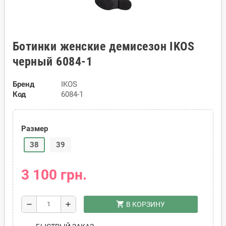
Ботинки женские демисезон IKOS
черный 6084-1
Бренд
IKOS
Код
6084-1
Размер
38
39
3 100 грн.
shopping_cart
remove
add
В КОРЗИНУ