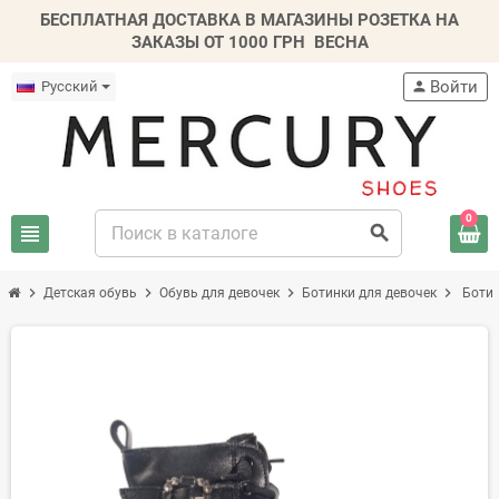
БЕСПЛАТНАЯ ДОСТАВКА В МАГАЗИНЫ РОЗЕТКА НА
ЗАКАЗЫ ОТ 1000 ГРН
ВЕСНА
Войти
Русский
person
0
view_headline
search
chevron_right
chevron_right
chevron_right
chevron_right
Детская обувь
Обувь для девочек
Ботинки для девочек
Ботин
-20%