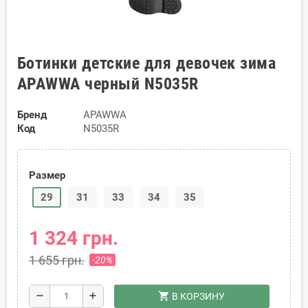
Ботинки детские для девочек зима
APAWWA черный N5035R
Бренд
APAWWA
Код
N5035R
Размер
29
31
33
34
35
1 324 грн.
1 655 грн.
-20%
shopping_cart
remove
add
В КОРЗИНУ