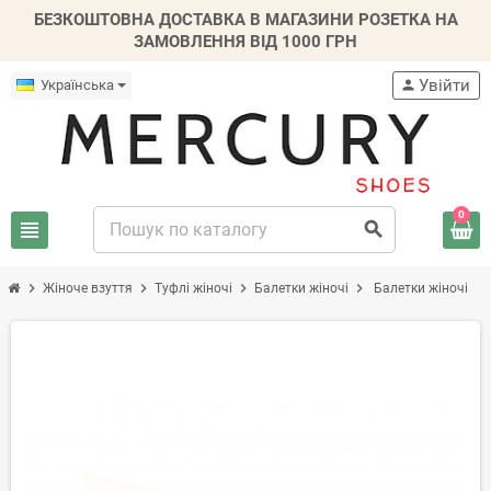
БЕЗКОШТОВНА ДОСТАВКА В МАГАЗИНИ РОЗЕТКА НА
ЗАМОВЛЕННЯ ВІД 1000 ГРН
Увійти
Українська
person
0
view_headline
search
chevron_right
chevron_right
chevron_right
chevron_right
Жіноче взуття
Туфлі жіночі
Балетки жіночі
Балетки жіночі
-30%