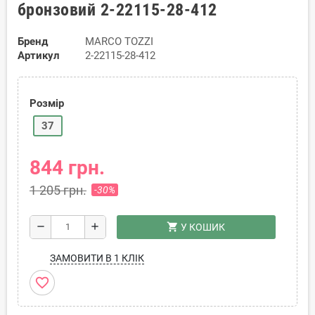
бронзовий 2-22115-28-412
Бренд
MARCO TOZZI
Артикул
2-22115-28-412
Розмір
37
844 грн.
1 205 грн.
-30%
shopping_cart
remove
add
У КОШИК
ЗАМОВИТИ В 1 КЛІК
favorite_border