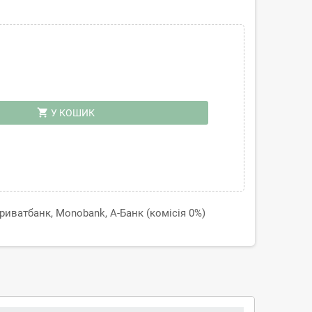
shopping_cart
У КОШИК
иватбанк, Monobank, А-Банк (комісія 0%)