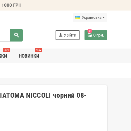
 1000 ГРН
Українська
0
search
person
Увійти
0 грн.
-50%
NEW
ЖКИ
НОВИНКИ
GIATOMA NICCOLI чорний 08-