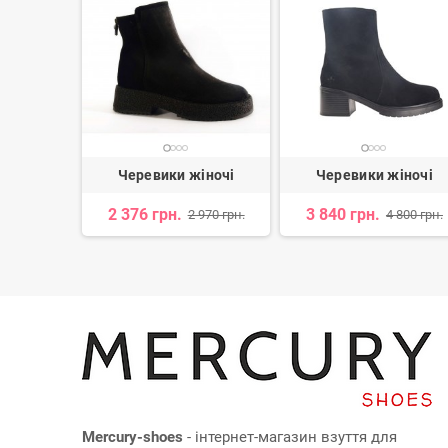
іночі
Черевики жіночі
Черевики жіночі
н.
2 376 грн.
3 840 грн.
2 970 грн.
4 800 грн.
Mercury-shoes
- інтернет-магазин взуття для