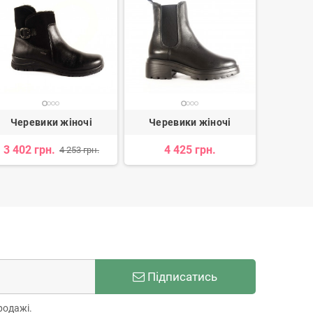
Черевики жіночі
Черевики жіночі
Чере
3 402 грн.
4 425 грн.
2 
4 253 грн.
Підписатись
родажі.