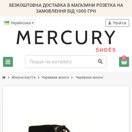
БЕЗКОШТОВНА ДОСТАВКА В МАГАЗИНИ РОЗЕТКА НА
ЗАМОВЛЕННЯ ВІД 1000 ГРН
Увійти
Українська
person
0
view_headline
search
chevron_right
chevron_right
chevron_right
Жіноче взуття
Черевики жіночі
Черевики жіночі
-20%