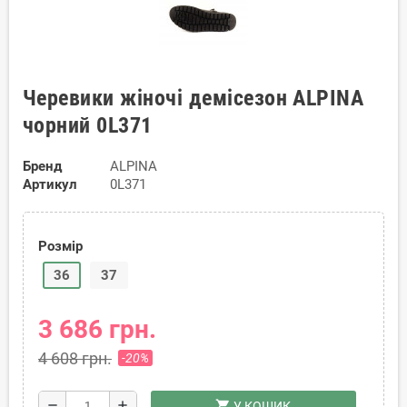
Черевики жіночі демісезон ALPINA
чорний 0L371
Бренд
ALPINA
Артикул
0L371
Розмір
36
37
3 686 грн.
4 608 грн.
-20%
shopping_cart
remove
add
У КОШИК