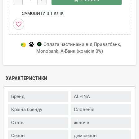
ЗАМОВИТИ В 1 КЛІК
favorite_border
Оплата частинами від Приватбанк,
Monobank, А-Банк (комісія 0%)
ХАРАКТЕРИСТИКИ
Бренд
ALPINA
Країна бренду
Словенія
Стать
жіноче
Сезон
демісезон