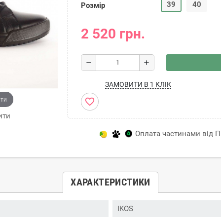
39
40
Розмір
2 520 грн.
remove
add
ЗАМОВИТИ В 1 КЛІК
ити
favorite_border
ити
Оплата частинами від Пр
ХАРАКТЕРИСТИКИ
IKOS