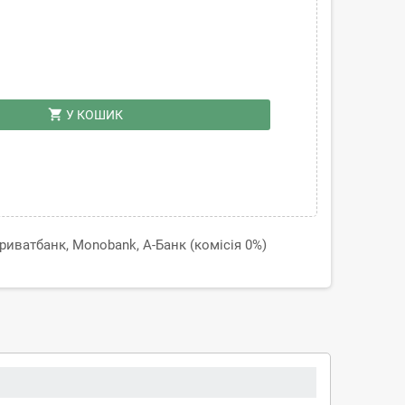
shopping_cart
У КОШИК
иватбанк, Monobank, А-Банк (комісія 0%)