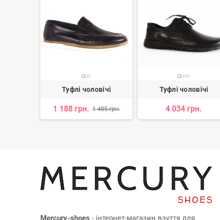
вічі
Туфлі чоловічі
Туфлі чоловічі
1 188 грн.
4 034 грн.
 710 грн.
1 485 грн.
Mercury-shoes
- інтернет-магазин взуття для