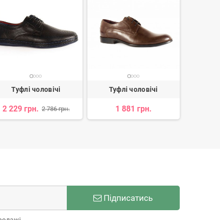
Туфлі чоловічі
Туфлі чоловічі
Кед
2 229 грн.
1 881 грн.
3 
2 786 грн.
Підписатись