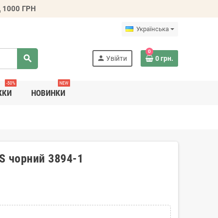
 1000 ГРН
Українська
0
search
person
Увійти
0 грн.
-50%
NEW
ЖКИ
НОВИНКИ
OS чорний 3894-1