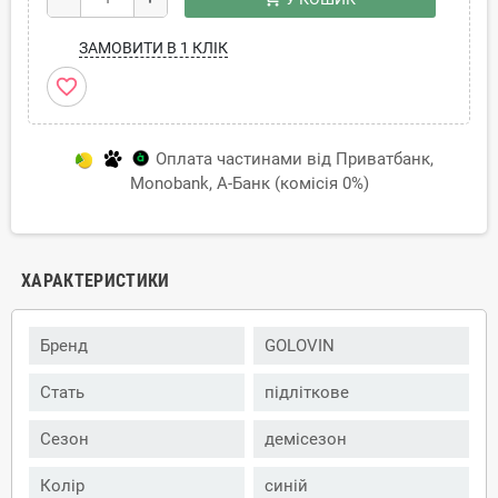
ЗАМОВИТИ В 1 КЛІК
favorite_border
Оплата частинами від Приватбанк,
Monobank, А-Банк (комісія 0%)
ХАРАКТЕРИСТИКИ
Бренд
GOLOVIN
Стать
підліткове
Сезон
демісезон
Колір
синій