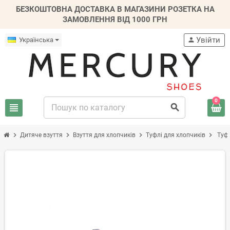
БЕЗКОШТОВНА ДОСТАВКА В МАГАЗИНИ РОЗЕТКА НА
ЗАМОВЛЕННЯ ВІД 1000 ГРН
Увійти
Українська
person
0
view_headline
search
chevron_right
chevron_right
chevron_right
chevron_right
Дитяче взуття
Взуття для хлопчиків
Туфлі для хлопчиків
Туфл
-30%