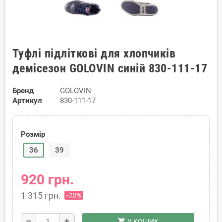
Туфлі підліткові для хлопчиків
демісезон GOLOVIN синій 830-111-17
Бренд
GOLOVIN
Артикул
830-111-17
Розмір
36
39
920 грн.
1 315 грн.
-30%
shopping_cart
remove
add
У КОШИК