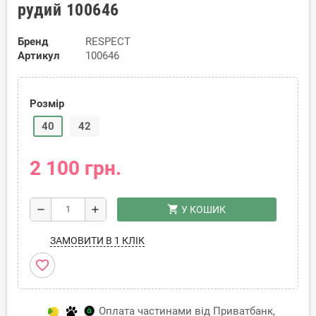
рудий 100646
Бренд
RESPECT
Артикул
100646
Розмір
40
42
2 100 грн.
shopping_cart
remove
add
У КОШИК
ЗАМОВИТИ В 1 КЛІК
favorite_border
Оплата частинами від Приватбанк,