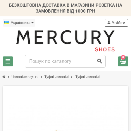
БЕЗКОШТОВНА ДОСТАВКА В МАГАЗИНИ РОЗЕТКА НА
ЗАМОВЛЕННЯ ВІД 1000 ГРН
Увійти
Українська
person
0
view_headline
search
chevron_right
chevron_right
chevron_right
Чоловіче взуття
Туфлі чоловічі
Туфлі чоловічі